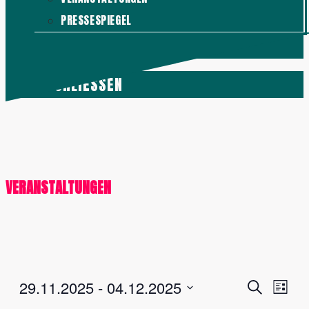
PRESSESPIEGEL
KONTAKT
MENÜ
SCHLIESSEN
VERANSTALTUNGEN
Veranstalt
Vera
29.11.2025
 - 
04.12.2025
Suche
Liste
Ansi
Suche