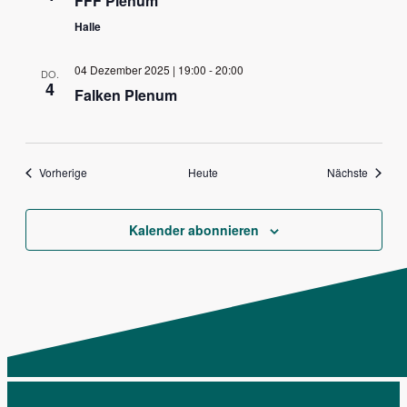
FFF Plenum
Halle
04 Dezember 2025 | 19:00
-
20:00
DO.
4
Falken Plenum
Veranstaltungen
Veranst
Vorherige
Heute
Nächste
Kalender abonnieren