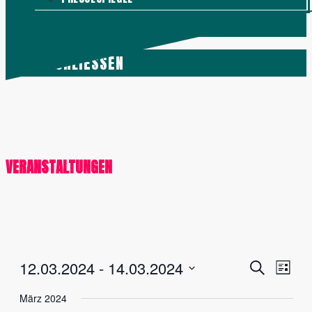
KONTAKT
MENÜ
SCHLIESSEN
VERANSTALTUNGEN
Veranstalt
Vera
12.03.2024
 - 
14.03.2024
Suche
Liste
Ansi
Suche
Datum
März 2024
Navig
und