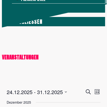
KONTAKT
MENÜ
SCHLIESSEN
VERANSTALTUNGEN
Veranstalt
Vera
24.12.2025
 - 
31.12.2025
Suche
Liste
Ansi
Suche
Datum
Dezember 2025
Navig
und