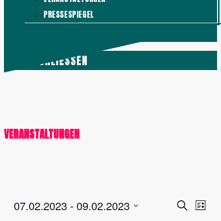
PRESSESPIEGEL
KONTAKT
MENÜ
SCHLIESSEN
VERANSTALTUNGEN
Veranstalt
Vera
07.02.2023
 - 
09.02.2023
Suche
Liste
Ansi
Suche