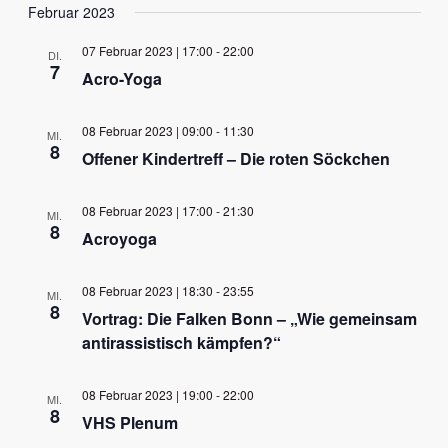
Datum
Februar 2023
Navig
und
wählen.
Ansichten,
07 Februar 2023 | 17:00
-
22:00
DI.
7
Navigation
Acro-Yoga
08 Februar 2023 | 09:00
-
11:30
MI.
8
Offener Kindertreff – Die roten Söckchen
08 Februar 2023 | 17:00
-
21:30
MI.
8
Acroyoga
08 Februar 2023 | 18:30
-
23:55
MI.
8
Vortrag: Die Falken Bonn – „Wie gemeinsam
antirassistisch kämpfen?“
08 Februar 2023 | 19:00
-
22:00
MI.
8
VHS Plenum