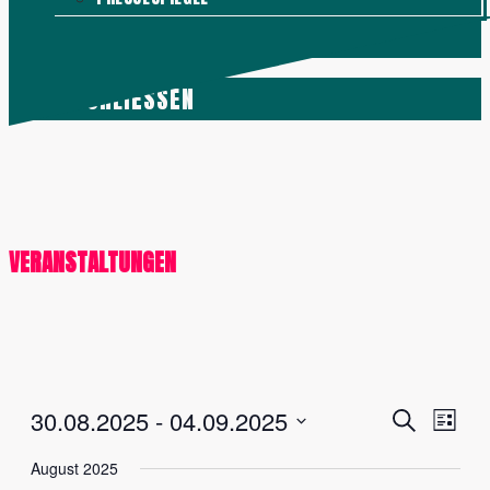
KONTAKT
MENÜ
SCHLIESSEN
VERANSTALTUNGEN
Veranstalt
Vera
30.08.2025
 - 
04.09.2025
Suche
Liste
Ansi
Suche
Datum
August 2025
Navig
und