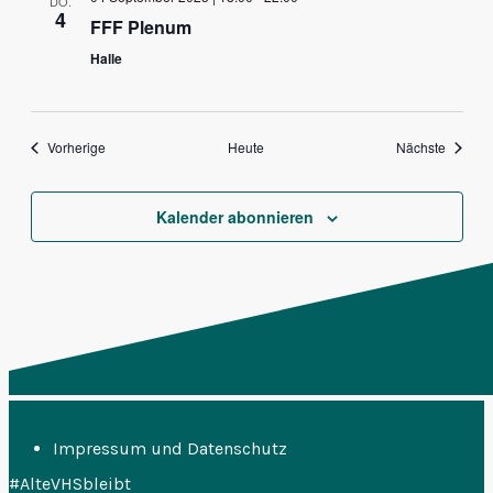
DO.
4
FFF Plenum
Halle
Veranstaltungen
Veranst
Vorherige
Heute
Nächste
Kalender abonnieren
Impressum und Datenschutz
#AlteVHSbleibt