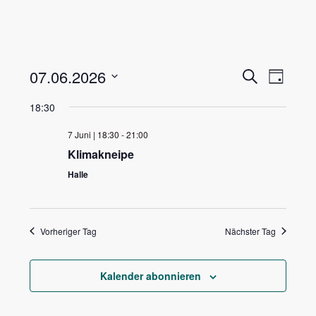
V
V
07.06.2026
S
T
u
e
e
a
D
c
18:30
r
g
r
h
a
a
e
a
7 Juni | 18:30
-
21:00
n
t
n
Klimakneipe
s
u
s
Halle
t
m
t
a
a
w
l
l
t
Vorheriger Tag
Nächster Tag
ä
u
t
h
n
u
Kalender abonnieren
l
g
n
e
A
g