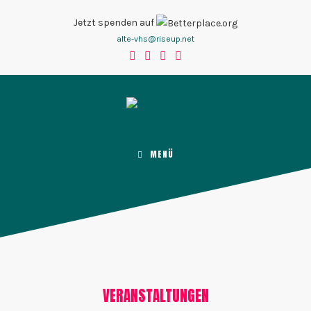
Zum
Jetzt spenden auf
Inhalt
alte-vhs@riseup.net
springen
MENÜ
VERANSTALTUNGEN