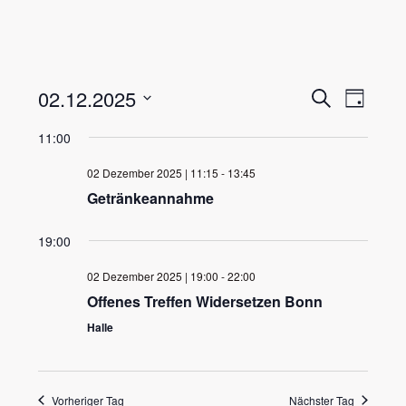
V
V
02.12.2025
S
T
u
e
e
a
D
c
11:00
r
g
r
h
a
a
e
a
02 Dezember 2025 | 11:15
-
13:45
n
t
n
Getränkeannahme
s
u
s
t
19:00
m
t
a
a
w
l
02 Dezember 2025 | 19:00
-
22:00
l
t
ä
Offenes Treffen Widersetzen Bonn
u
t
Halle
h
n
u
l
g
n
e
A
g
Vorheriger Tag
Nächster Tag