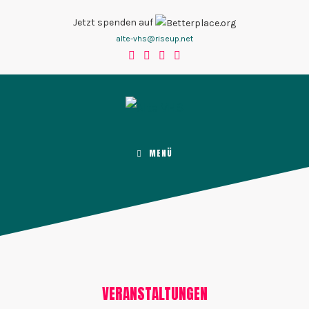
Zum
Jetzt spenden auf
Inhalt
alte-vhs@riseup.net
springen
MENÜ
VERANSTALTUNGEN