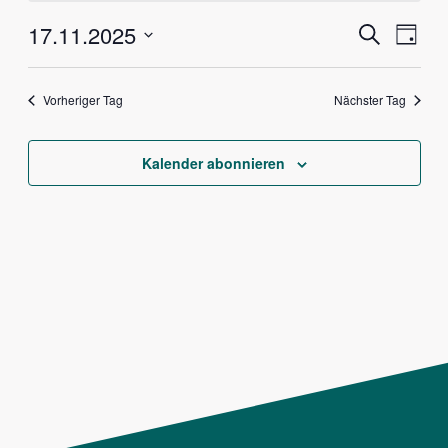
Veranstalt
Vera
17.11.2025
Suche
Tag
Ansi
Suche
Datum
Navig
und
wählen.
Vorheriger Tag
Nächster Tag
Ansichten,
Navigation
Kalender abonnieren