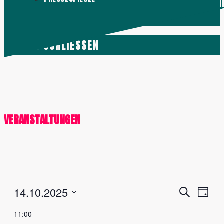
KONTAKT
MENÜ
SCHLIESSEN
VERANSTALTUNGEN
Veranstalt
Vera
14.10.2025
Suche
Tag
Ansi
Suche
Datum
11:00
Navig
und