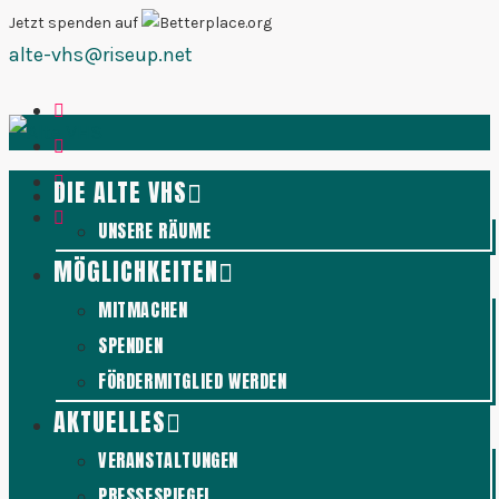
Zum
Jetzt spenden auf
alte-vhs@riseup.net
Inhalt
springen
DIE ALTE VHS
UNSERE RÄUME
MÖGLICHKEITEN
MITMACHEN
SPENDEN
FÖRDERMITGLIED WERDEN
AKTUELLES
VERANSTALTUNGEN
PRESSESPIEGEL