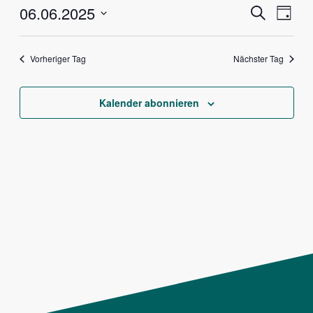
Veranstalt
Vera
06.06.2025
Suche
Tag
Ansi
Suche
Datum
Navig
und
wählen.
Vorheriger Tag
Nächster Tag
Ansichten,
Navigation
Kalender abonnieren