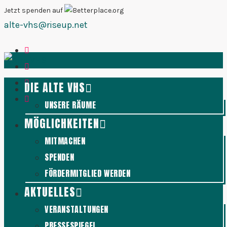
Zum
Jetzt spenden auf
alte-vhs@riseup.net
Inhalt
springen
DIE ALTE VHS
UNSERE RÄUME
MÖGLICHKEITEN
MITMACHEN
SPENDEN
FÖRDERMITGLIED WERDEN
AKTUELLES
VERANSTALTUNGEN
PRESSESPIEGEL