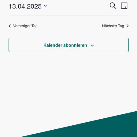
Veranstalt
Vera
13.04.2025
Suche
Tag
Ansi
Suche
Datum
Navig
und
wählen.
Vorheriger Tag
Nächster Tag
Ansichten,
Navigation
Kalender abonnieren