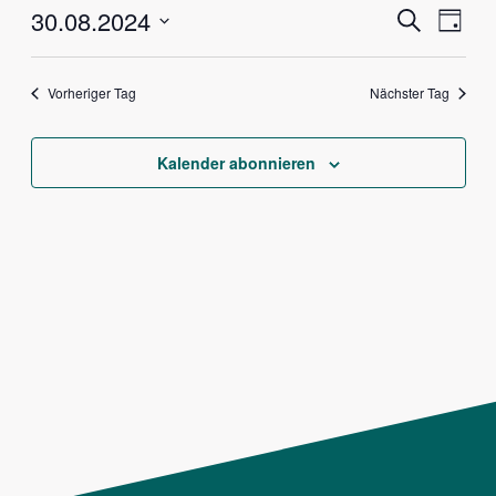
Veranstalt
Vera
30.08.2024
Suche
Tag
Ansi
Suche
Datum
Navig
und
wählen.
Vorheriger Tag
Nächster Tag
Ansichten,
Navigation
Kalender abonnieren