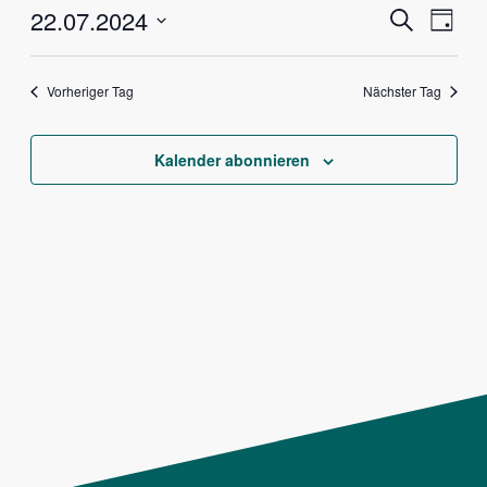
Veranstalt
Vera
22.07.2024
Suche
Tag
Ansi
Suche
Datum
Navig
und
wählen.
Vorheriger Tag
Nächster Tag
Ansichten,
Navigation
Kalender abonnieren