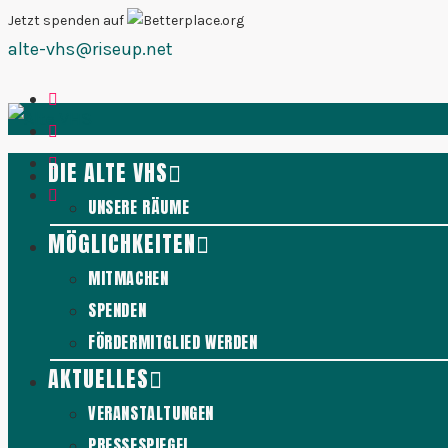
Zum
Jetzt spenden auf
alte-vhs@riseup.net
Inhalt
springen
DIE ALTE VHS
UNSERE RÄUME
MÖGLICHKEITEN
MITMACHEN
SPENDEN
FÖRDERMITGLIED WERDEN
AKTUELLES
VERANSTALTUNGEN
PRESSESPIEGEL