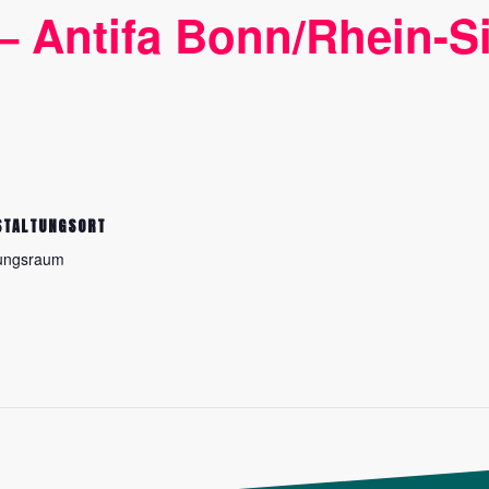
– Antifa Bonn/Rhein-S
STALTUNGSORT
ungsraum