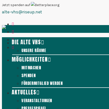
Zum
Jetzt spenden auf
alte-vhs@riseup.net
Inhalt
springen
DIE ALTE VHS
UNSERE RÄUME
MÖGLICHKEITEN
MITMACHEN
SPENDEN
FÖRDERMITGLIED WERDEN
AKTUELLES
VERANSTALTUNGEN
PRESSESPIEGEL