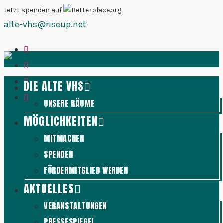
Zum
Jetzt spenden auf
alte-vhs@riseup.net
Inhalt
springen
DIE ALTE VHS
UNSERE RÄUME
MÖGLICHKEITEN
MITMACHEN
SPENDEN
FÖRDERMITGLIED WERDEN
AKTUELLES
VERANSTALTUNGEN
PRESSESPIEGEL