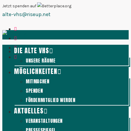
Zum
Jetzt spenden auf
alte-vhs@riseup.net
Inhalt
springen
DIE ALTE VHS
UNSERE RÄUME
MÖGLICHKEITEN
MITMACHEN
SPENDEN
FÖRDERMITGLIED WERDEN
AKTUELLES
VERANSTALTUNGEN
PRESSESPIEGEL