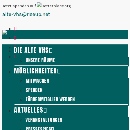
Zum
Jetzt spenden auf
alte-vhs@riseup.net
Inhalt
springen
DIE ALTE VHS
UNSERE RÄUME
MÖGLICHKEITEN
MITMACHEN
SPENDEN
FÖRDERMITGLIED WERDEN
AKTUELLES
VERANSTALTUNGEN
PRESSESPIEGEL