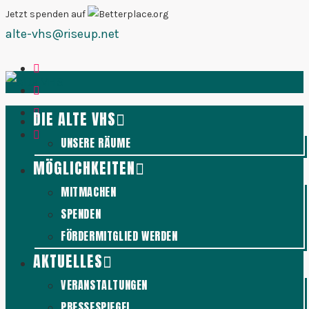
Zum
Jetzt spenden auf
alte-vhs@riseup.net
Inhalt
springen
DIE ALTE VHS
UNSERE RÄUME
MÖGLICHKEITEN
MITMACHEN
SPENDEN
FÖRDERMITGLIED WERDEN
AKTUELLES
VERANSTALTUNGEN
PRESSESPIEGEL