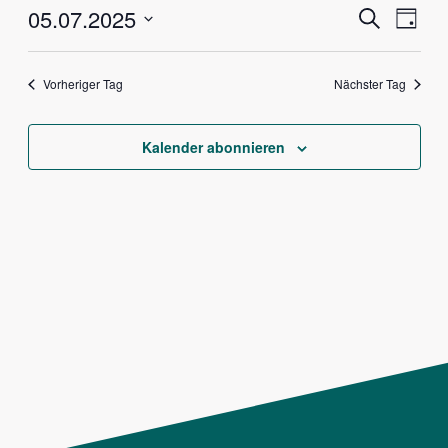
Veranstalt
Vera
05.07.2025
Suche
Tag
Ansi
Suche
Datum
Navig
und
wählen.
Vorheriger Tag
Nächster Tag
Ansichten,
Navigation
Kalender abonnieren