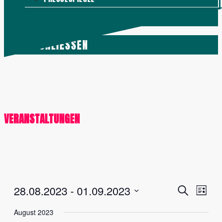
KONTAKT
MENÜ
SCHLIESSEN
VERANSTALTUNGEN
Veranstalt
Vera
28.08.2023
 - 
01.09.2023
Suche
Liste
Ansi
Suche
Datum
August 2023
Navig
und